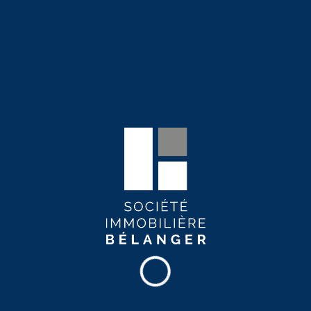
En savoir plus
Commodités de l'immeuble
Terrasse
Sauna
Salle d’entraînement
Salle de détente
Salle multifonctionnelle
Espace de cotravail
Stationnement intérieur
Ascenseur
Immeuble en béton
Service de maintenance 24/7
Surveillance par caméra