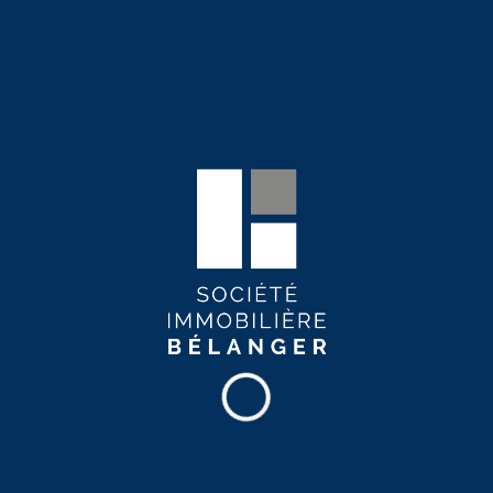
Commodités de l'immeuble
Terrasse
Sauna
Salle d’entraînement
Salle de détente
Salle multifonctionnelle
Espace de cotravail
Stationnement intérieur
Ascenseur
Immeuble en béton
Service de maintenance 24/7
Surveillance par caméra