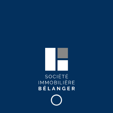
Cet appartement fait partie de l'immeuble Ilo+ St-Jean.
En savoir plus
Commodités de l'immeuble
Terrasse
Sauna
Salle d’entraînement
Salle de détente
Salle multifonctionnelle
Espace de cotravail
Stationnement intérieur
Ascenseur
Immeuble en béton
Service de maintenance 24/7