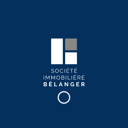
Quoi faire dans Vanier
Bien que peu étendu en superficie, le quartier offre tout de
même plusieurs activités diversifiées.
Le centre commercial
Fleur-de-Lys
offre une panoplie de boutiques et
restaurants pour les amateurs de shopping. Les sportifs
seront ravis par les installations sportives telles que les
arénas, centre d’escalade, salle de gym, piscine
municipale, etc. à proximité. Les friands de spectacles
pourront apprécier
La Chapelle
, où se produisent de
nombreux artistes chaque année.