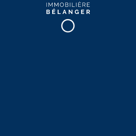
Immobilier
Le 10/12/2025 par Société immobilière Bélanger
17 ans à bâtir, apprendre et évoluer : l’histoire en
mouvement de Société immobilière Bélanger
Un parcours enraciné dans la proximité Il y a 17 ans,
François Bélanger lançait ce qui allait devenir l’une des
entreprises les plus actives en immobilier locatif à Québec
et Lévis. La Société immobilière Bélanger n’était alors
qu’un petit gestionnaire local. Dès le départ, l’objectif était
clair : proposer des logements accessibles, bien situés et
[…]
Lire la suite