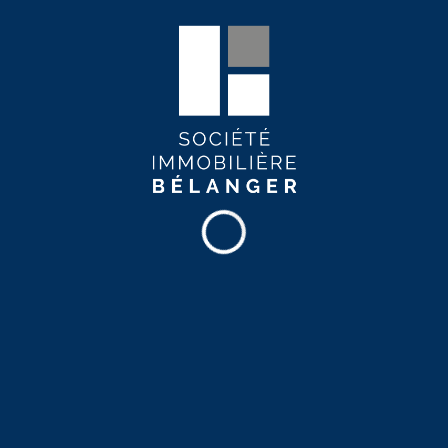
Un milieu de vie paisible et facilement accessible
Tranquilité et confort
ersection des rues des Visons et des Loutres à
Charlesbourg
vo