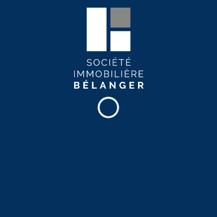
Espace de rangement
Stationnement extérieur
Internet haute-vitesse
Services de proximité
École
Commerces
Pharmacie
Musée
Cinéma
Restaurants
Épicerie
Hôpital
Institution financière
Parc