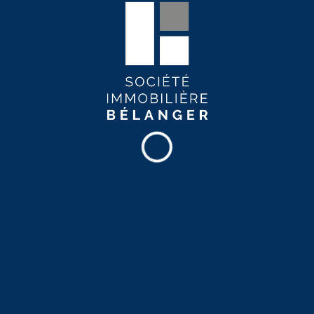
Bibliothèque
Cinéma
Commerces
Hôpital
Parc
Pharmacie
Institution financière
Piste cyclable
Restaurants
Cet appartement se trouve dans le quartier Sainte-
Foy / Sillery de la ville de Québec.
En apprendre plus sur le quartier
Karoline St-Arnaud