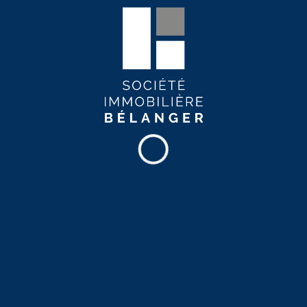
Internet haute-vitesse
Piscine
Services de proximité
École
Commerces
Pharmacie
Musée
Cinéma
Restaurants
Épicerie
Hôpital
Institution financière
Parc
Bibliothèque