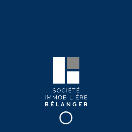
Surveillance par caméra
Service de maintenance 24/7
Buanderie
Interphone
Stationnement extérieur
Stationnement intérieur
Espace de rangement
Internet haute-vitesse
Piscine
Services de proximité
École
Épicerie
Bibliothèque