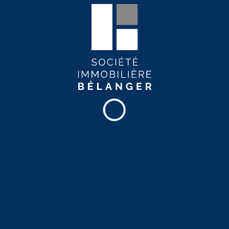
Surveillance par caméra
Stationnement extérieur
Internet haute-vitesse
Services de proximité
Épicerie
Piste cyclable
Parc
Pharmacie
Hôpital
Restaurants
Commerces
École
Bibliothèque
Institution financière