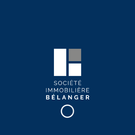
Samuel de Champlain -307
Montcalm / Saint-Sacrement
Demander une visite
1175$
Disponible
4 ½
Samuel de Champlain - 1806